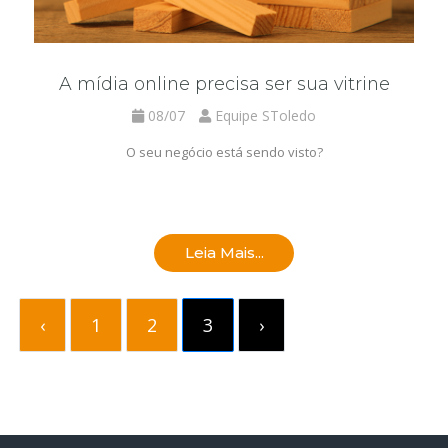
A mídia online precisa ser sua vitrine
08/07
Equipe SToledo
O seu negócio está sendo visto?
Leia Mais...
‹
1
2
3
›